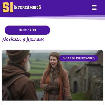
Sobre Nós
Área do Aluno
Home
>
Blog
Notícias e Artigos
DICAS DE INTERCÂMBIO