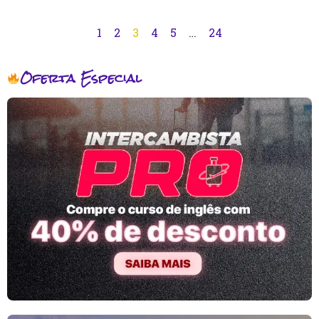
1
2
3
4
5
…
24
Oferta Especial