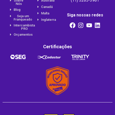
(11) 3285-3981
Sobre
Austrália
Nós
Canadá
Blog
Malta
Siga nossas redes
Seja um
Franqueado
Inglaterra
Intercambista
PRO
Orçamentos
Certificações