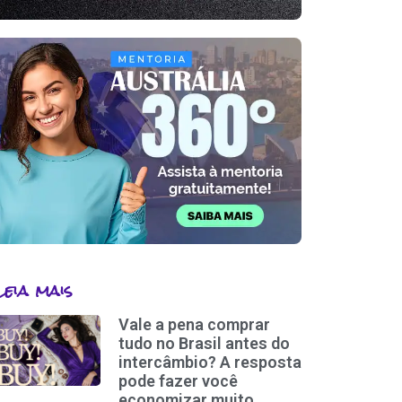
Leia mais
Vale a pena comprar
tudo no Brasil antes do
intercâmbio? A resposta
pode fazer você
economizar muito.