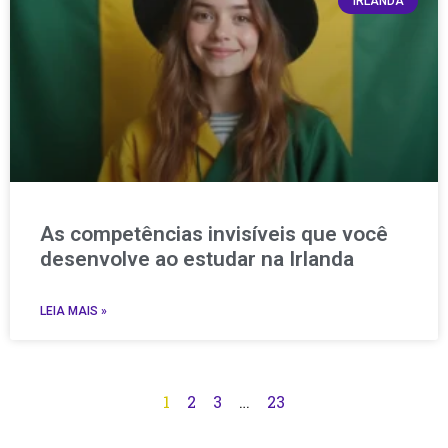
IRLANDA
As competências invisíveis que você
desenvolve ao estudar na Irlanda
LEIA MAIS »
1
2
3
…
23