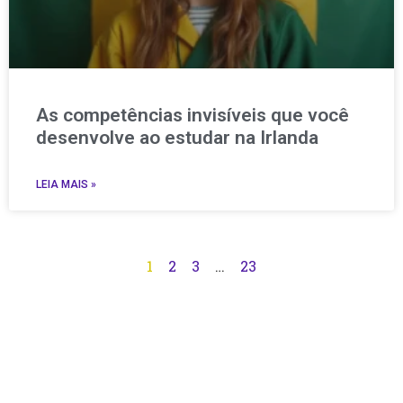
As competências invisíveis que você
desenvolve ao estudar na Irlanda
LEIA MAIS »
1
2
3
…
23