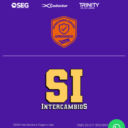
SEDA Intercâmbio e Viagens Ltda
CNPJ 20.217.393/0001-05