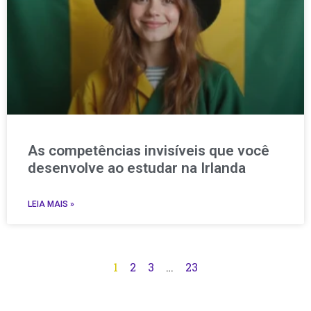
As competências invisíveis que você
desenvolve ao estudar na Irlanda
LEIA MAIS »
1
2
3
…
23