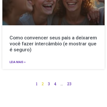
Como convencer seus pais a deixarem
você fazer intercâmbio (e mostrar que
é seguro)
LEIA MAIS »
1
2
3
4
…
23