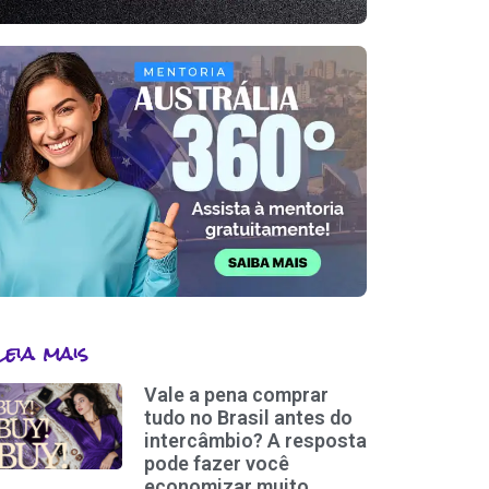
Leia mais
Vale a pena comprar
tudo no Brasil antes do
intercâmbio? A resposta
pode fazer você
economizar muito.