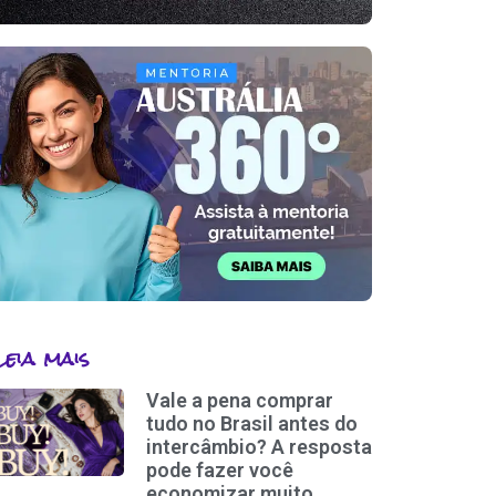
Leia mais
Vale a pena comprar
tudo no Brasil antes do
intercâmbio? A resposta
pode fazer você
economizar muito.