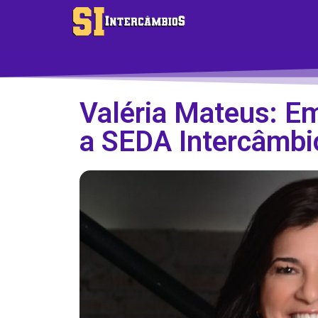
Valéria Mateus: 
a SEDA Intercâmbi