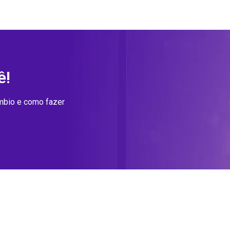
ê!
âmbio e como fazer